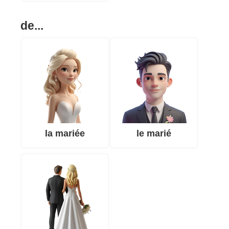
de...
la mariée
le marié