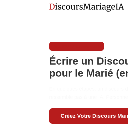
Déjà 3389 discours écrits
Écrire un Disco
pour le Marié (e
En quelques étapes, un discours d
ressemble pas à une IA. Personnel
Créez Votre Discours Mai