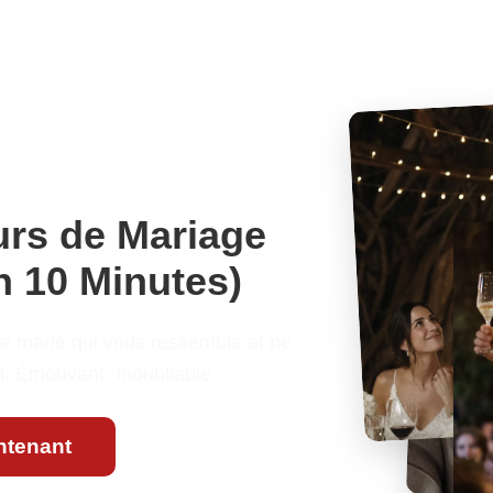
urs de Mariage
n 10 Minutes)
e marié qui vous ressemble et ne
. Émouvant. Inoubliable.
ntenant