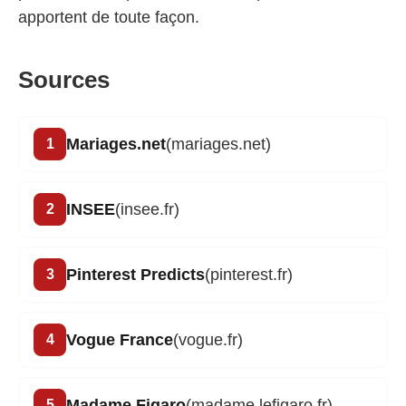
apportent de toute façon.
Sources
Mariages.net
(mariages.net)
INSEE
(insee.fr)
Pinterest Predicts
(pinterest.fr)
Vogue France
(vogue.fr)
Madame Figaro
(madame.lefigaro.fr)